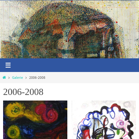
Zum
Inhalt
springen
Start
Galerie
2006-2008
2006-2008