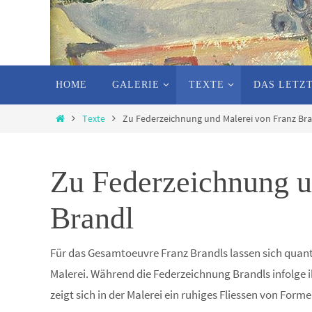
Zum
HOME
GALERIE
TEXTE
DAS LETZT
Inhalt
springen
Start
Texte
Zu Federzeichnung und Malerei von Franz Br
Zu Federzeichnung u
Brandl
Für das Gesamtoeuvre Franz Brandls lassen sich quant
Malerei. Während die Federzeichnung Brandls infolge i
zeigt sich in der Malerei ein ruhiges Fliessen von Forme