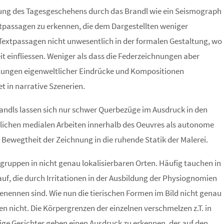
itung des Tagesgeschehens durch das Brandl wie ein Seismograph
Textpassagen zu erkennen, die dem Dargestellten weniger
 Textpassagen nicht unwesentlich in der formalen Gestaltung, wo
eit einfliessen. Weniger als dass die Federzeichnungen aber
ellungen eigenweltlicher Eindrücke und Kompositionen
 in narrative Szenerien.
andls lassen sich nur schwer Querbezüge im Ausdruck in den
iedlichen medialen Arbeiten innerhalb des Oeuvres als autonome
 Bewegtheit der Zeichnung in die ruhende Statik der Malerei.
gruppen in nicht genau lokalisierbaren Orten. Häufig tauchen in
auf, die durch Irritationen in der Ausbildung der Physiognomien
enennen sind. Wie nun die tierischen Formen im Bild nicht genau
n nicht. Die Körpergrenzen der einzelnen verschmelzen z.T. in
ge Gesichter geben einen Ausdruck zu erkennen, der auf den